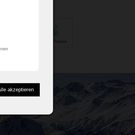
eebericht
Silvretta Therme
inen