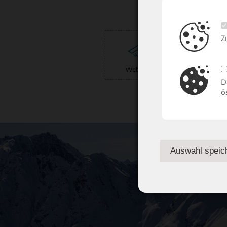
Z
Webcams
Wett
D
ö