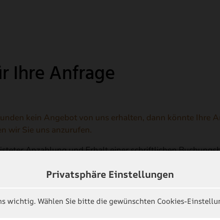
r Ihre Anfrage
tunden kein Angebot von uns erhalten, dann könnte Ihre An
ten wir Sie uns anzurufen.
eisteter Anzahlung und Erhalt einer schriftlichen Buchungsb
häftsbedingungen für die Hotellerie!
Privatsphäre Einstellungen
ns wichtig. Wählen Sie bitte die gewünschten Cookies-Einstellu