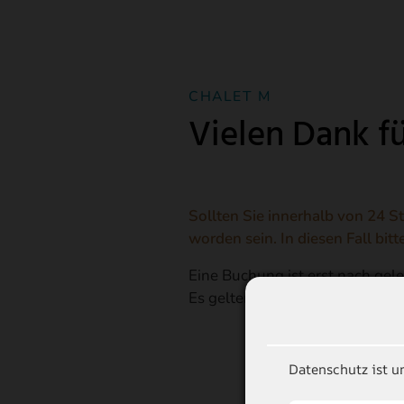
CHALET M
Vielen Dank fü
Sollten Sie innerhalb von 24 S
worden sein. In diesen Fall bit
Eine Buchung ist erst nach gel
Es gelten die allgemeinen Gesc
Datenschutz ist u