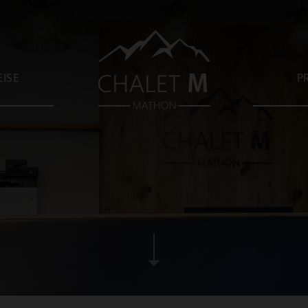
ISE
P