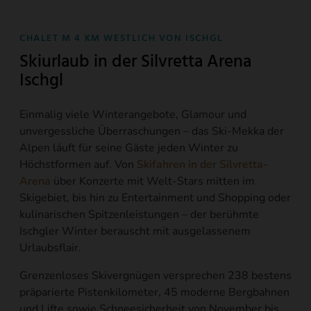
CHALET M 4 KM WESTLICH VON ISCHGL
Skiurlaub in der Silvretta Arena
Ischgl
Einmalig viele Winterangebote, Glamour und
unvergessliche Überraschungen – das Ski-Mekka der
Alpen läuft für seine Gäste jeden Winter zu
Höchstformen auf. Von
Skifahren in der Silvretta-
Arena
über Konzerte mit Welt-Stars mitten im
Skigebiet, bis hin zu Entertainment und Shopping oder
kulinarischen Spitzenleistungen – der berühmte
Ischgler Winter berauscht mit ausgelassenem
Urlaubsflair.
Grenzenloses Skivergnügen versprechen 238 bestens
präparierte Pistenkilometer, 45 moderne Bergbahnen
und Lifte sowie Schneesicherheit von November bis